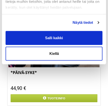
tietoja muihin tietoihin, joita olet antanut heille tai joita on
kerätty, kun olet käyttänyt heidän palvelujaan.
Näytä tiedot
Salli kaikki
Kiellä
*PÄIVÄ-SYKE*
44,90 €
TUOTEINFO