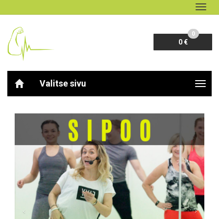
Navig
0
0 €
Valitse sivu
Navig