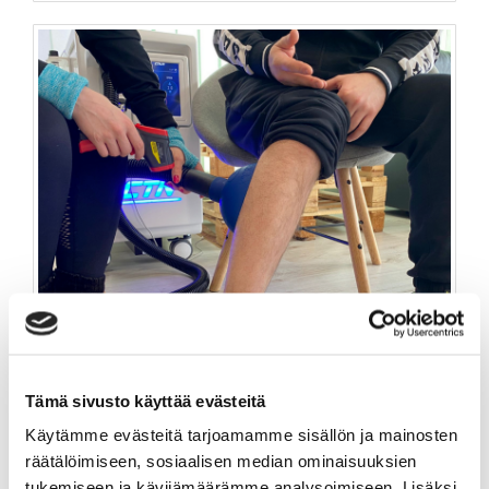
Tämä sivusto käyttää evästeitä
Käytämme evästeitä tarjoamamme sisällön ja mainosten
räätälöimiseen, sosiaalisen median ominaisuuksien
X°CRYO 5-KORTTI
tukemiseen ja kävijämäärämme analysoimiseen. Lisäksi