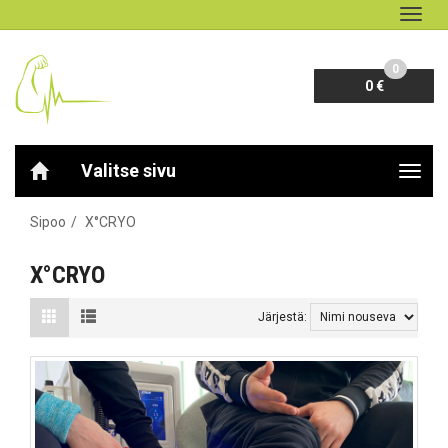
Navig
0
0 €
Valitse sivu
Navig
Sipoo
X°CRYO
X°CRYO
Järjestä: