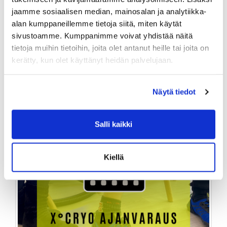
jaamme sosiaalisen median, mainosalan ja analytiikka-
75,00 €
alan kumppaneillemme tietoja siitä, miten käytät
sivustoamme. Kumppanimme voivat yhdistää näitä
TUOTEINFO
tietoja muihin tietoihin, joita olet antanut heille tai joita on
kerätty, kun olet käyttänyt heidän palvelujaan.
Näytä tiedot
Salli kaikki
Kiellä