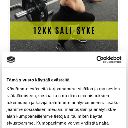
12KK SALI-SYKE
Tämä sivusto käyttää evästeitä
499,00 €
Käytämme evästeitä tarjoamamme sisällön ja mainosten
TUOTEINFO
räätälöimiseen, sosiaalisen median ominaisuuksien
tukemiseen ja kävijämäärämme analysoimiseen. Lisäksi
jaamme sosiaalisen median, mainosalan ja analytiikka-
alan kumppaneillemme tietoja siitä, miten käytät
sivustoamme. Kumppanimme voivat yhdistää näitä