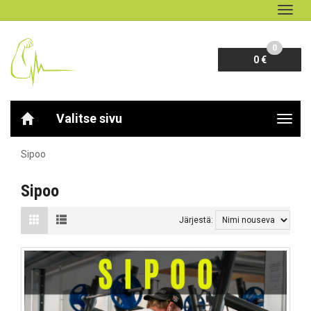
Navig
0
0 €
Valitse sivu
Navig
Sipoo
Sipoo
Järjestä: