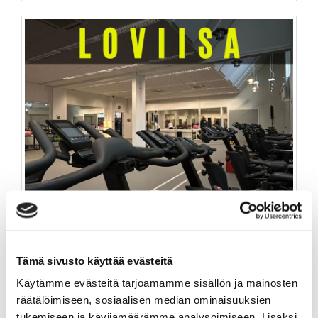
Tämä sivusto käyttää evästeitä
Käytämme evästeitä tarjoamamme sisällön ja mainosten
räätälöimiseen, sosiaalisen median ominaisuuksien
KERTAKÄYNTI RYHMÄLIIKUNTA / LOVIISA
tukemiseen ja kävijämäärämme analysoimiseen. Lisäksi