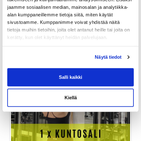
jaamme sosiaalisen median, mainosalan ja analytiikka-
10,00 €
alan kumppaneillemme tietoja siitä, miten käytät
sivustoamme. Kumppanimme voivat yhdistää näitä
TUOTEINFO
tietoja muihin tietoihin, joita olet antanut heille tai joita on
kerätty, kun olet käyttänyt heidän palvelujaan.
Näytä tiedot
Salli kaikki
Kiellä