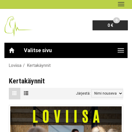
Navig
0
0 €
Valitse sivu
Navig
Loviisa
Kertakäynnit
Kertakäynnit
Järjestä: