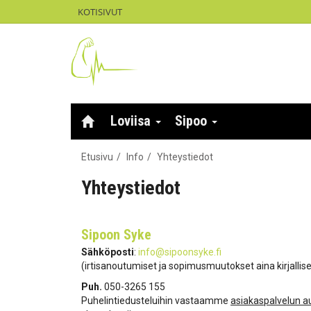
KOTISIVUT
Loviisa
Sipoo
Etusivu
Info
Yhteystiedot
Yhteystiedot
Sipoon Syke
Sähköposti
:
info@sipoonsyke.fi
(irtisanoutumiset ja sopimusmuutokset aina kirjallis
Puh.
050-3265 155
Puhelintiedusteluihin vastaamme
asiakaspalvelun a