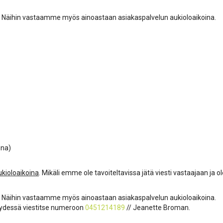
a. Näihin vastaamme myös ainoastaan asiakaspalvelun aukioloaikoina.
ena)
ukioloaikoina
. Mikäli emme ole tavoiteltavissa jätä viesti vastaajaan ja
a. Näihin vastaamme myös ainoastaan asiakaspalvelun aukioloaikoina.
hteydessä viestitse numeroon
0451214189
// Jeanette Broman.