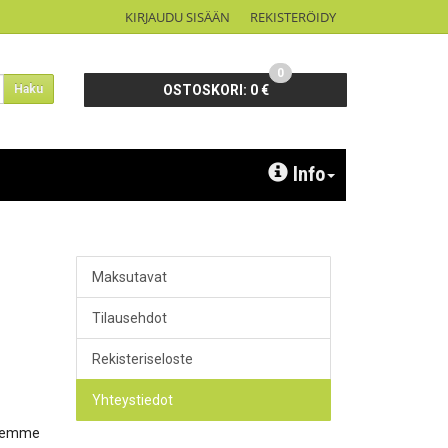
KIRJAUDU SISÄÄN
REKISTERÖIDY
0
Haku
OSTOSKORI:
0 €
Info
Maksutavat
Tilausehdot
Rekisteriseloste
Yhteystiedot
 olemme