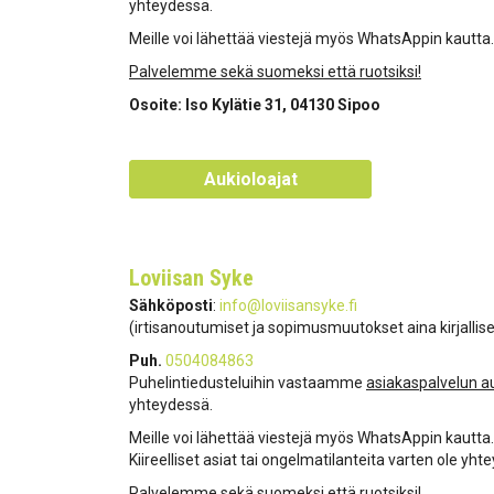
yhteydessä.
Meille voi lähettää viestejä myös WhatsAppin kautt
Palvelemme sekä suomeksi että ruotsiksi!
Osoite: Iso Kylätie 31, 04130 Sipoo
Aukioloajat
Loviisan Syke
Sähköposti
:
info@loviisansyke.fi
(irtisanoutumiset ja sopimusmuutokset aina kirjallis
Puh.
0504084863
Puhelintiedusteluihin vastaamme
asiakaspalvelun a
yhteydessä.
Meille voi lähettää viestejä myös WhatsAppin kautt
Kiireelliset asiat tai ongelmatilanteita varten ole y
Palvelemme sekä suomeksi että ruotsiksi!