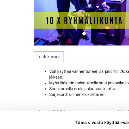
Tuotekuvaus
Voit käyttää vanhentuneen sarjakortin 2€/
jälkeen.
Myös lääkärin todistuksella saat jatkoaikaa ko
Sarjakorteilla ei ole palautusoikeutta.
Sarjakortti on henkilökohtainen.
Jos olet Sali-Syke jäsen ja haluaisit satunnaisesti käy
Syke jäsenyydeksi, voit ostaa sarjakortteja ryhmälii
Tämä sivusto käyttää eväs