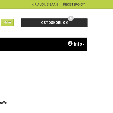
KIRJAUDU SISÄÄN
REKISTERÖIDY
0
Haku
OSTOSKORI:
0 €
Info
alla,