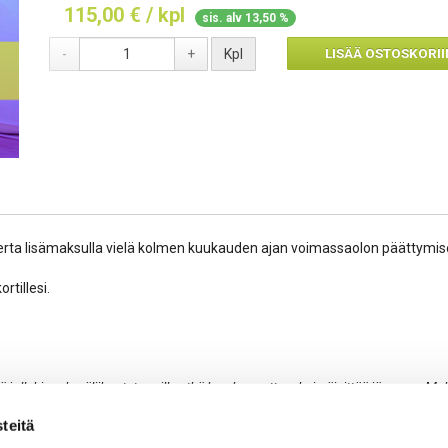
115,00 € / kpl
sis. alv 13,50 %
LISÄÄ OSTOSKORII
-
+
Kpl
kerta lisämaksulla vielä kolmen kuukauden ajan voimassaolon päättymi
rtillesi.
dä jollakin ryhmäliikuntatunnilla etkä koe kannattavaksi päivittää jäsenyys Ma
kuntaan edullisempaan jäsenhintaan.
Tästä
voit lukea lisää.
teitä