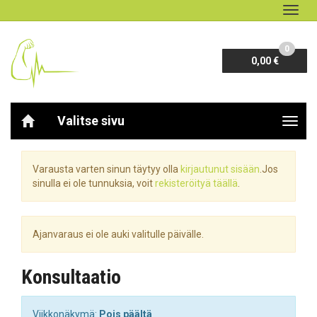
Navig
0
0,00 €
Valitse sivu
Navig
Varausta varten sinun täytyy olla
kirjautunut sisään
.
Jos
sinulla ei ole tunnuksia, voit
rekisteröityä täällä
.
Ajanvaraus ei ole auki valitulle päivälle.
Konsultaatio
Viikkonäkymä:
Pois päältä