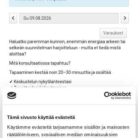
Varaukset
Haluatko paremman kunnon, enemmän energiaa arkeen tai
selkeän suunnitelman harjoitteluun - mutta et tiedä mistä
aloittaa?
Mitä konsultaatiossa tapahtuu?
Tapaaminen kestää noin 20–30 minuuttia ja sisältää:
✔ Keskustelun nykytilanteestasi
✔ Tavoitteidesi kirkastamisen
✔ Mahdollisen kehonkoostumus- tai muun
lähtötasomittauksen
✔ Selkeän, yksilöllisen suosituksen jatkosta
Saat tapaamisesta mukaasi konkreettisen suunnitelman
Tämä sivusto käyttää evästeitä
siitä, mikä olisi paras tapa edetä – oli se sitten
Käytämme evästeitä tarjoamamme sisällön ja mainosten
henkilökohtainen valmennus, pienryhmävalmennus tai jokin
räätälöimiseen, sosiaalisen median ominaisuuksien
muu ratkaisu.