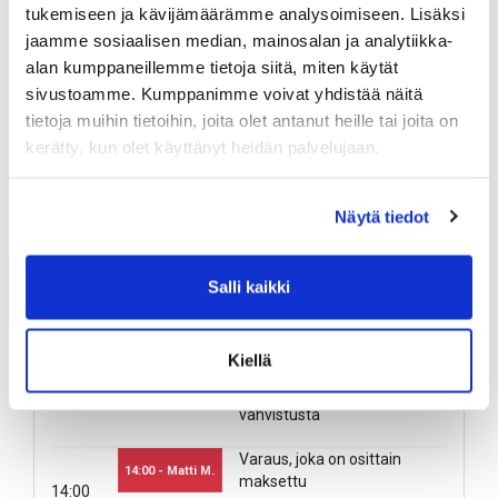
tukemiseen ja kävijämäärämme analysoimiseen. Lisäksi
jaamme sosiaalisen median, mainosalan ja analytiikka-
Ohje
alan kumppaneillemme tietoja siitä, miten käytät
sivustoamme. Kumppanimme voivat yhdistää näitä
Vapaa varattavaksi
10:00
tietoja muihin tietoihin, joita olet antanut heille tai joita on
10:00
kerätty, kun olet käyttänyt heidän palvelujaan.
Aikaväli, joka on poistettu
Varattu
11:00
11:00
käytöstä
Näytä tiedot
11:00
Maksettu ja vahvistettu
Käyttäjän tekemä varaus
Salli kaikki
12:00 - Matti M.
12:00
varaus
12:00
Kiellä
Varaus, josta puuttuu maksu
13:00 - Matti M.
tai maksu odottaa
13:00
vahvistusta
Varaus, joka on osittain
14:00 - Matti M.
maksettu
14:00