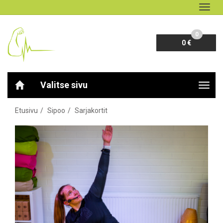
Navig
0
0 €
Valitse sivu
Navig
Etusivu
Sipoo
Sarjakortit