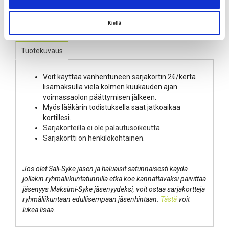
LISÄÄ OSTOSKORIIN
Kiellä
Tuotekuvaus
Voit käyttää vanhentuneen sarjakortin 2€/kerta
lisämaksulla vielä kolmen kuukauden ajan
voimassaolon päättymisen jälkeen.
Myös lääkärin todistuksella saat jatkoaikaa
kortillesi.
Sarjakorteilla ei ole palautusoikeutta.
Sarjakortti on henkilökohtainen.
Jos olet Sali-Syke jäsen ja haluaisit satunnaisesti käydä
jollakin ryhmäliikuntatunnilla etkä koe kannattavaksi päivittää
jäsenyys Maksimi-Syke jäsenyydeksi, voit ostaa sarjakortteja
ryhmäliikuntaan edullisempaan jäsenhintaan.
Tästä
voit
lukea lisää.