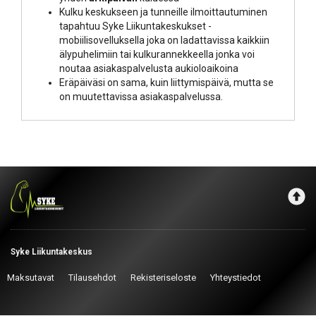
Kulku keskukseen ja tunneille ilmoittautuminen
tapahtuu Syke Liikuntakeskukset -
mobiilisovelluksella joka on ladattavissa kaikkiin
älypuhelimiin tai kulkurannekkeella jonka voi
noutaa asiakaspalvelusta aukioloaikoina
Eräpäiväsi on sama, kuin liittymispäivä, mutta se
on muutettavissa asiakaspalvelussa.
Syke Liikuntakeskus
Maksutavat
Tilausehdot
Rekisteriseloste
Yhteystiedot