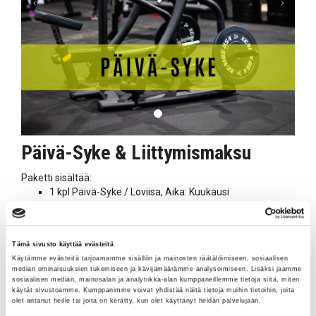
Päivä-Syke & Liittymismaksu
Paketti sisältää:
1 kpl Päivä-Syke / Loviisa, Aika: Kuukausi
1 kpl Liittymismaksu 39,90€ / Loviisa
Sinulle joka haluat kuntoilla hiukan edullisemmin niihin
aikoihin kun salilla on vähän hiljaisempaa. Päivä-Syke
Tämä sivusto käyttää evästeitä
jäsenenä sinulla on kuntosali ja ryhmäliikunnat vapaasti
Käytämme evästeitä tarjoamamme sisällön ja mainosten räätälöimiseen, sosiaalisen
käytössäsi joka päivä klo 04-15.
median ominaisuuksien tukemiseen ja kävijämäärämme analysoimiseen. Lisäksi jaamme
sosiaalisen median, mainosalan ja analytiikka-alan kumppaneillemme tietoja siitä, miten
Lisää tuote ostoskoriin ja siirry kassalle. Kassalla voit valita
käytät sivustoamme. Kumppanimme voivat yhdistää näitä tietoja muihin tietoihin, joita
olet antanut heille tai joita on kerätty, kun olet käyttänyt heidän palvelujaan.
maksutavaksi joko verkkomaksun tai maksun