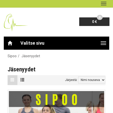
Navig
0
0 €
Valitse sivu
Navig
Sipoo
Jäsenyydet
Jäsenyydet
Järjestä: