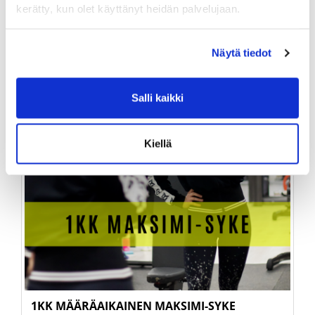
kerätty, kun olet käyttänyt heidän palvelujaan.
Näytä tiedot
Salli kaikki
Kiellä
1KK MÄÄRÄAIKAINEN MAKSIMI-SYKE