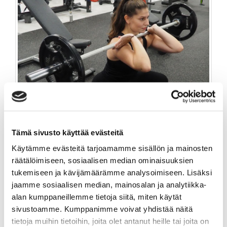
Tämä sivusto käyttää evästeitä
Käytämme evästeitä tarjoamamme sisällön ja mainosten
räätälöimiseen, sosiaalisen median ominaisuuksien
12KK SALI-SYKE
tukemiseen ja kävijämäärämme analysoimiseen. Lisäksi
jaamme sosiaalisen median, mainosalan ja analytiikka-
499,00 €
alan kumppaneillemme tietoja siitä, miten käytät
sivustoamme. Kumppanimme voivat yhdistää näitä
TUOTEINFO
tietoja muihin tietoihin, joita olet antanut heille tai joita on