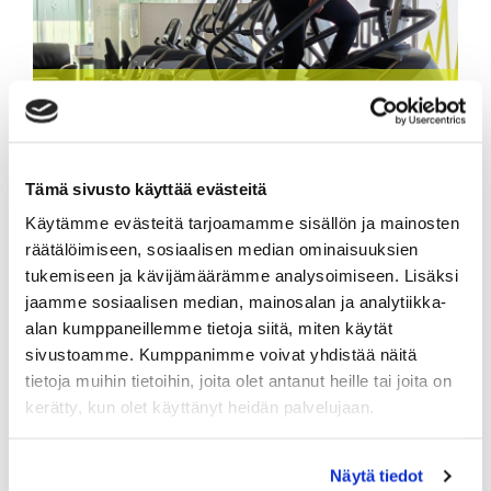
Tämä sivusto käyttää evästeitä
Käytämme evästeitä tarjoamamme sisällön ja mainosten
Viikon tutustuminen
räätälöimiseen, sosiaalisen median ominaisuuksien
tukemiseen ja kävijämäärämme analysoimiseen. Lisäksi
Tutustu viikon ajan liikuntakeskuksemme palveluihin ja päätä
vasta sen jälkeen haluatko liittyä jäseneksi. Tutustumisviikko
jaamme sosiaalisen median, mainosalan ja analytiikka-
alkaa ostopäivästä.
alan kumppaneillemme tietoja siitä, miten käytät
Lisää tuote ostoskoriin ja siirry kassalle. Kassalla voit valita
sivustoamme. Kumppanimme voivat yhdistää näitä
maksutavaksi joko verkkomaksun tai maksun
tietoja muihin tietoihin, joita olet antanut heille tai joita on
laskulla, liikuntarahalla, pankkikortilla.
kerätty, kun olet käyttänyt heidän palvelujaan.
15,90
€ / Viikko
sis. alv 13,50 %
Näytä tiedot
-
+
Viikko