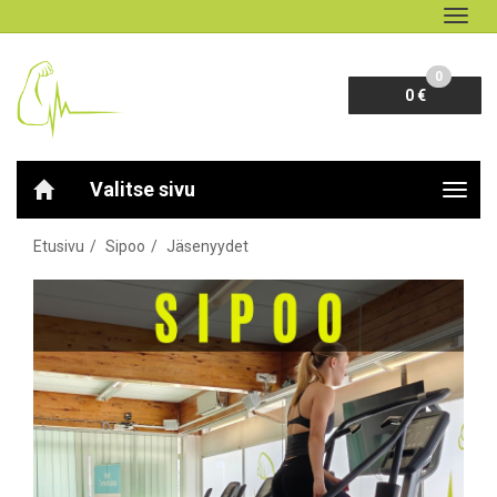
Navig
0
0 €
Valitse sivu
Navig
Etusivu
Sipoo
Jäsenyydet