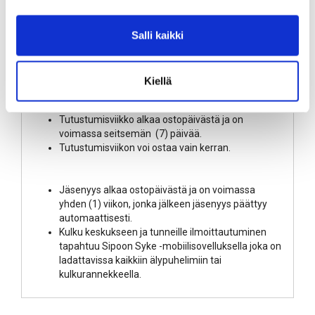
LISÄÄ OSTOSKORIIN
Salli kaikki
Kiellä
Tuotekuvaus
Tutustumisviikko alkaa ostopäivästä ja on
voimassa seitsemän (7) päivää.
Tutustumisviikon voi ostaa vain kerran.
Jäsenyys alkaa ostopäivästä ja on voimassa
yhden (1) viikon, jonka jälkeen jäsenyys päättyy
automaattisesti.
Kulku keskukseen ja tunneille ilmoittautuminen
tapahtuu Sipoon Syke -mobiilisovelluksella joka on
ladattavissa kaikkiin älypuhelimiin tai
kulkurannekkeella.