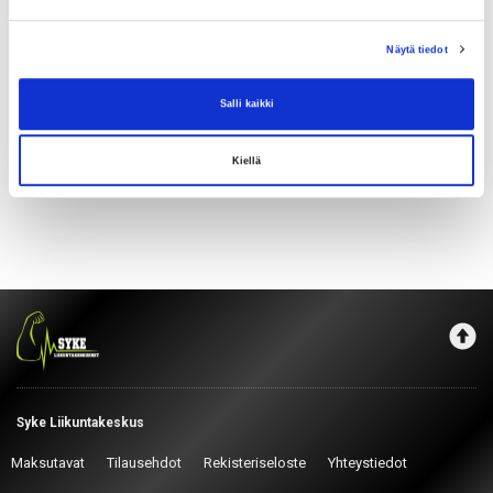
Syöttäkää sähköpostiosoitteenne. Tulette saamaan
Näytä tiedot
linkin salasanan vaihtamiseen sähköpostitse.
Salli kaikki
Kiellä
Syke Liikuntakeskus
Maksutavat
Tilausehdot
Rekisteriseloste
Yhteystiedot