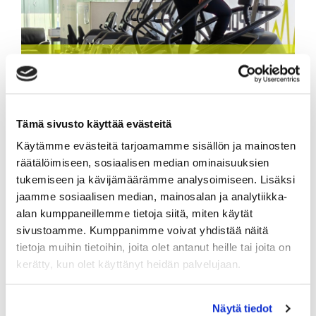
Tämä sivusto käyttää evästeitä
Käytämme evästeitä tarjoamamme sisällön ja mainosten
Viikon tutustuminen
räätälöimiseen, sosiaalisen median ominaisuuksien
Tutustu viikon ajan liikuntakeskuksemme palveluihin ja päätä
tukemiseen ja kävijämäärämme analysoimiseen. Lisäksi
vasta sen jälkeen haluatko liittyä jäseneksi. Tutustumisviikko
jaamme sosiaalisen median, mainosalan ja analytiikka-
alkaa ostopäivästä.
alan kumppaneillemme tietoja siitä, miten käytät
Lisää tuote ostoskoriin ja siirry kassalle. Kassalla voit valita
sivustoamme. Kumppanimme voivat yhdistää näitä
maksutavaksi joko verkkomaksun tai maksun
tietoja muihin tietoihin, joita olet antanut heille tai joita on
laskulla, liikuntarahalla, pankkikortilla.
kerätty, kun olet käyttänyt heidän palvelujaan.
15,90
€ / Viikko
sis. alv 13,50 %
Näytä tiedot
-
+
Viikko