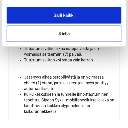
LISÄÄ OSTOSKORIIN
Salli kaikki
Kiellä
Tuotekuvaus
Tutustumisviikko alkaa ostopäivästä ja on
voimassa seitsemän (7) päivää.
Tutustumisviikon voi ostaa vain kerran.
Jäsenyys alkaa ostopäivästä ja on voimassa
yhden (1) viikon, jonka jälkeen jäsenyys päättyy
automaattisesti.
Kulku keskukseen ja tunneille ilmoittautuminen
tapahtuu Sipoon Syke -mobiilisovelluksella joka on
ladattavissa kaikkiin älypuhelimiin tai
kulkurannekkeella.