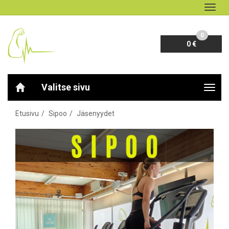
Navig
0
0 €
Valitse sivu
Navig
Etusivu
Sipoo
Jäsenyydet