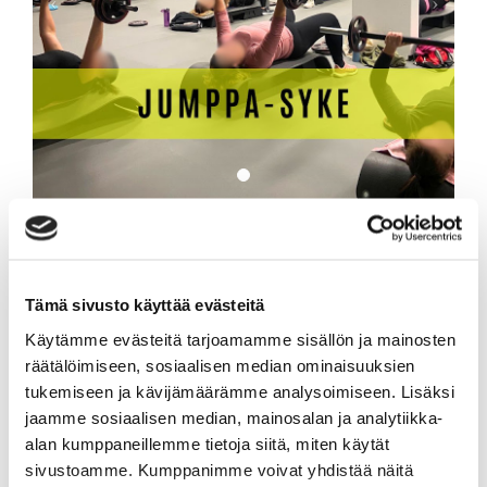
Jumppa-Syke & Liittymismaksu
Paketti sisältää:
1 kpl Jumppa-Syke / Loviisa, Aika: Kuukausi
Tämä sivusto käyttää evästeitä
1 kpl Liittymismaksu 39,90€ / Loviisa
Käytämme evästeitä tarjoamamme sisällön ja mainosten
R
yhmäliikunnan rajaton käyttöoikeus viikon jokaisena päivänä
räätälöimiseen, sosiaalisen median ominaisuuksien
klo 04-24. Jäsenyys on toistaiseksi voimassa oleva sopimus
tukemiseen ja kävijämäärämme analysoimiseen. Lisäksi
30 päivän irtisanomisajalla. Jäsenyys ei oikeuta kuntosalin
käyttöön!
jaamme sosiaalisen median, mainosalan ja analytiikka-
alan kumppaneillemme tietoja siitä, miten käytät
Lisää tuote ostoskoriin ja siirry kassalle. Kassalla voit valita
sivustoamme. Kumppanimme voivat yhdistää näitä
maksutavaksi joko verkkomaksun tai maksun laskulla,