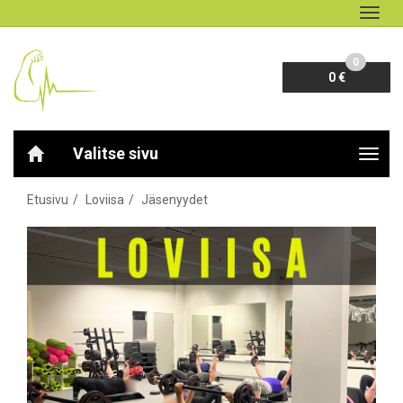
Navig
0
0 €
Valitse sivu
Navig
Etusivu
Loviisa
Jäsenyydet