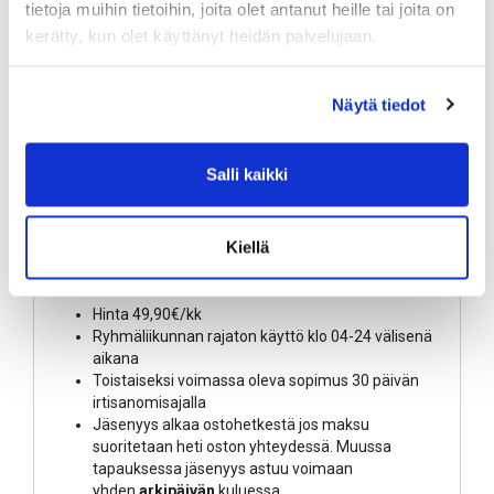
liikuntarahalla, pankkikortilla.
tietoja muihin tietoihin, joita olet antanut heille tai joita on
kerätty, kun olet käyttänyt heidän palvelujaan.
89,80 € / kpl
sis. alv.
+ Toimituskulut alkaen 0,00 €
Näytä tiedot
-
+
Kpl
Salli kaikki
LISÄÄ OSTOSKORIIN
Kiellä
Tuotekuvaus
Hinta 49,90€/kk
Ryhmäliikunnan rajaton käyttö klo 04-24 välisenä
aikana
Toistaiseksi voimassa oleva sopimus 30 päivän
irtisanomisajalla
Jäsenyys alkaa ostohetkestä jos maksu
suoritetaan heti oston yhteydessä. Muussa
tapauksessa jäsenyys astuu voimaan
yhden
arkipäivän
kuluessa