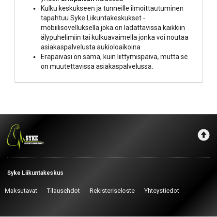
Kulku keskukseen ja tunneille ilmoittautuminen
tapahtuu Syke Liikuntakeskukset -
mobiilisovelluksella joka on ladattavissa kaikkiin
älypuhelimiin tai kulkuavaimella jonka voi noutaa
asiakaspalvelusta aukioloaikoina
Eräpäiväsi on sama, kuin liittymispäivä, mutta se
on muutettavissa asiakaspalvelussa.
Syke Liikuntakeskus
Maksutavat
Tilausehdot
Rekisteriseloste
Yhteystiedot