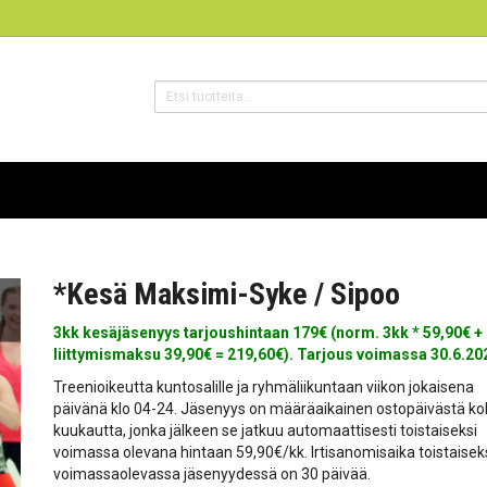
*Kesä Maksimi-Syke / Sipoo
3kk kesäjäsenyys tarjoushintaan 179€ (norm. 3kk * 59,90€ +
liittymismaksu 39,90€ = 219,60€). Tarjous voimassa 30.6.202
Treenioikeutta kuntosalille ja ryhmäliikuntaan viikon jokaisena
päivänä klo 04-24. Jäsenyys on määräaikainen ostopäivästä k
kuukautta, jonka jälkeen se jatkuu automaattisesti toistaiseksi
voimassa olevana hintaan 59,90€/kk. Irtisanomisaika toistaisek
voimassaolevassa jäsenyydessä on 30 päivää.