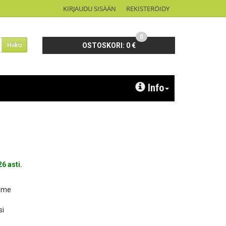
KIRJAUDU SISÄÄN
REKISTERÖIDY
0
Haku
OSTOSKORI:
0 €
Info
6 asti.
olme
si