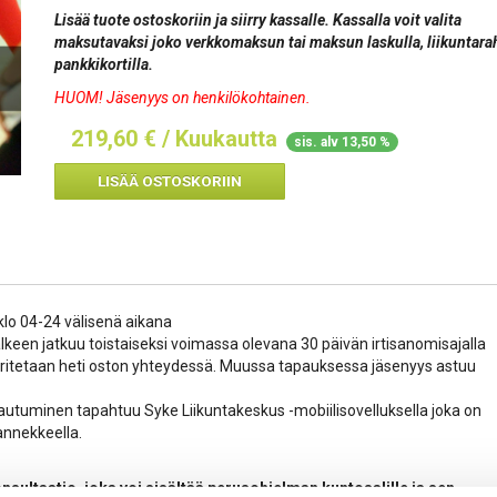
Lisää tuote ostoskoriin ja siirry kassalle. Kassalla voit valita
maksutavaksi joko verkkomaksun tai maksun laskulla, liikuntarah
pankkikortilla.
HUOM! Jäsenyys on henkilökohtainen.
219,60
€ / Kuukautta
sis. alv 13,50 %
LISÄÄ OSTOSKORIIN
klo 04-24 välisenä aikana
lkeen jatkuu toistaiseksi voimassa olevana 30 päivän irtisanomisajalla
ritetaan heti oston yhteydessä. Muussa tapauksessa jäsenyys astuu
autuminen tapahtuu Syke Liikuntakeskus -mobiilisovelluksella joka on
rannekkeella.
sultaatio, joka voi sisältää perusohjelman kuntosalille ja sen