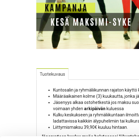
Tuotekuvaus
Kuntosalin ja ryhmäliikunnan rajaton käyttö 
Määräaikainen kolme (3) kuukautta, jonka jä
Jäsenyys alkaa ostohetkestä jos maksu suo
voimaan yhden
arkipäivän
kuluessa
Kulku keskukseen ja ryhmäliikuntaan ilmoitt
ladattavissa kaikkiin älypuhelimiin tai kulku
Liittymismaksu 39,90€ kuuluu hintaan.
Jäsenyyteen kuuluu myös halutessasi liikuntakon