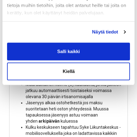
maksutavaksi joko verkkomaksun tai maksun
tietoja muihin tietoihin, joita olet antanut heille tai joita on
laskulla, liikuntarahalla, pankkikortilla.
kerätty, kun olet käyttänyt heidän palvelujaan.
HUOM! Jäsenyys on henkilökohtainen.
174,60
€ / Kuukautta
sis. alv 13,50 %
Näytä tiedot
LISÄÄ OSTOSKORIIN
Salli kaikki
Tuotekuvaus
Kiellä
Kuntosalin rajaton käyttö klo 04-24 välisenä aikana
Määräaikainen kolme (3) kuukautta, jonka jälkeen
jatkuu automaattisesti toistaiseksi voimassa
olevana 30 päivän irtisanomisajalla
Jäsenyys alkaa ostohetkestä jos maksu
suoritetaan heti oston yhteydessä. Muussa
tapauksessa jäsenyys astuu voimaan
yhden
arkipäivän
kuluessa
Kulku keskukseen tapahtuu Syke Liikuntakeskus -
mobiilisovelluksella joka on ladattavissa kaikkiin