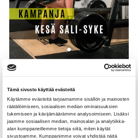
*Kesä Sali-Syke / Sipoo
3kk kesäjäsenyys tarjoushintaan 129€ (norm. 3kk * 44,90€
+ liittymismaksu 39,90€ = 174,60€). Tarjous voimassa
Tämä sivusto käyttää evästeitä
30.6.2026 asti.
Käytämme evästeitä tarjoamamme sisällön ja mainosten
Treenioikeutta kuntosalille viikon jokaisena päivänä klo 04-24.
Jäsenyys on määräaikainen ostopäivästä kolme kuukautta,
räätälöimiseen, sosiaalisen median ominaisuuksien
jonka jälkeen se jatkuu automaattisesti toistaiseksi voimassa
tukemiseen ja kävijämäärämme analysoimiseen. Lisäksi
olevana hintaan 44,90€/kk. Irtisanomisaika toistaiseksi
jaamme sosiaalisen median, mainosalan ja analytiikka-
voimassaolevassa jäsenyydessä on 30 päivää.
alan kumppaneillemme tietoja siitä, miten käytät
Lisää tuote ostoskoriin ja siirry kassalle. Kassalla voit valita
sivustoamme. Kumppanimme voivat yhdistää näitä