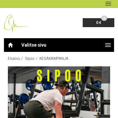
Navig
0
0 €
Valitse sivu
Navig
Etusivu
Sipoo
KESÄKAMPANJA