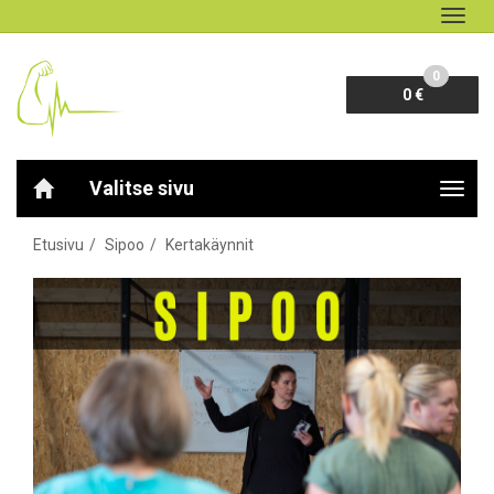
Navig
0
0 €
Valitse sivu
Navig
Etusivu
Sipoo
Kertakäynnit