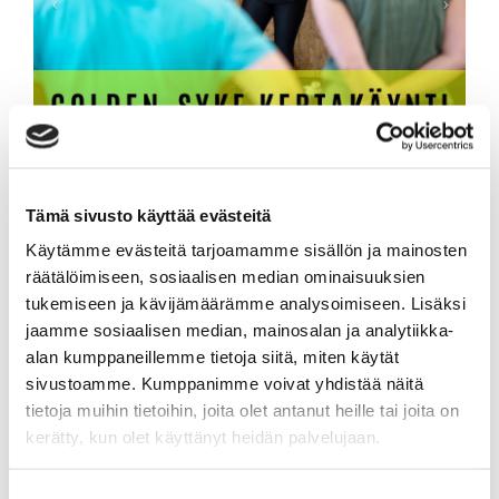
Tämä sivusto käyttää evästeitä
Golden-Syke -kertakäynti
Käytämme evästeitä tarjoamamme sisällön ja mainosten
räätälöimiseen, sosiaalisen median ominaisuuksien
KERTAKÄYNTI ON HENKILÖKOHTAINEN JA KÄY
tukemiseen ja kävijämäärämme analysoimiseen. Lisäksi
AINOASTAAN GOLDEN-SYKE TUNNEILLE
jaamme sosiaalisen median, mainosalan ja analytiikka-
Lisää tuote ostoskoriin ja siirry kassalle. Kassalla voit valita
alan kumppaneillemme tietoja siitä, miten käytät
maksutavaksi joko verkkomaksun, pankkikortilla tai maksun
laskulla.
sivustoamme. Kumppanimme voivat yhdistää näitä
tietoja muihin tietoihin, joita olet antanut heille tai joita on
9,50 € / kpl
sis. alv 13,50 %
kerätty, kun olet käyttänyt heidän palvelujaan.
-
+
Kpl