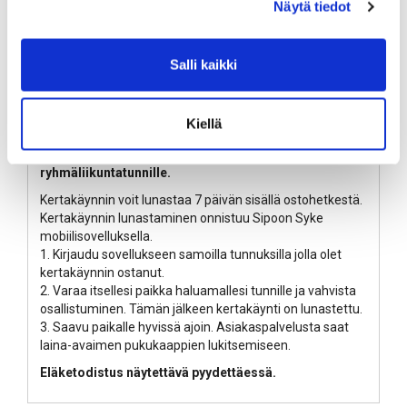
Näytä tiedot
LISÄÄ OSTOSKORIIN
Salli kaikki
Tuotekuvaus
Kiellä
Golden-Syke kertakäynnillä voit osallistua yhteen
Golden-Syke jäsenyyteen kuuluvalle
ryhmäliikuntatunnille.
Kertakäynnin voit lunastaa 7 päivän sisällä ostohetkestä.
Kertakäynnin lunastaminen onnistuu Sipoon Syke
mobiilisovelluksella.
1. Kirjaudu sovellukseen samoilla tunnuksilla jolla olet
kertakäynnin ostanut.
2. Varaa itsellesi paikka haluamallesi tunnille ja vahvista
osallistuminen. Tämän jälkeen kertakäynti on lunastettu.
3. Saavu paikalle hyvissä ajoin. Asiakaspalvelusta saat
laina-avaimen pukukaappien lukitsemiseen.
Eläketodistus näytettävä pyydettäessä.